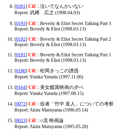
[
0201
]
CiE
: 泣いてなんかいない
Report: 武縄 広之 (1998.04.03)
[
0193
]
CiE
: Beverly & Eliot Secret Talking Part 3
Report: Beverly & Eliot (1998.03.13)
[
0192
]
CiE
: Beverly & Eliot Secret Talking Part 2
Report: Beverly & Eliot (1998.03.13)
[
0191
]
CiE
: Beverly & Eliot Secret Talking Part 1
Report: Beverly & Eliot (1998.03.13)
[
0180
]
CiE
: 松岡きっこの誘惑
Report: Yutaka Yasuda (1997.11.06)
[
0164
]
CiE
: 美女鑑賞映画の夕べ
Report: Yutaka Yasuda (1997.08.15)
[
0072
]
CiE
: 役者「竹中 直人」についての考察
Report: Akira Maruyama (1996.05.14)
[
0023
]
CiE
: ○流 映画論
Report: Akira Maruyama (1995.05.28)