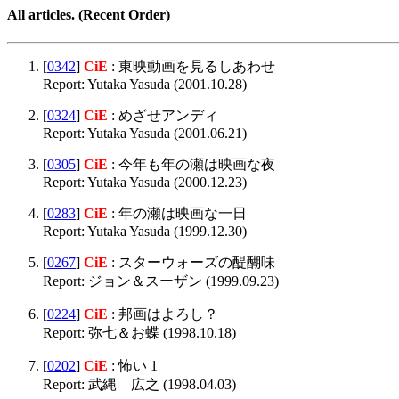
All articles. (Recent Order)
[
0342
]
CiE
: 東映動画を見るしあわせ
Report: Yutaka Yasuda (2001.10.28)
[
0324
]
CiE
: めざせアンディ
Report: Yutaka Yasuda (2001.06.21)
[
0305
]
CiE
: 今年も年の瀬は映画な夜
Report: Yutaka Yasuda (2000.12.23)
[
0283
]
CiE
: 年の瀬は映画な一日
Report: Yutaka Yasuda (1999.12.30)
[
0267
]
CiE
: スターウォーズの醍醐味
Report: ジョン＆スーザン (1999.09.23)
[
0224
]
CiE
: 邦画はよろし？
Report: 弥七＆お蝶 (1998.10.18)
[
0202
]
CiE
: 怖い 1
Report: 武縄 広之 (1998.04.03)