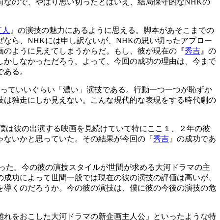
なので、やはり思い切ったとはいえ、結局保守的なNHKの
直人
』の演技の魅力にあるように思える。脚本があそこまでの
なら、NHKには申し訳ないが、NHKの思い切ったアプロー
画のように見えてしまうからだ。もし、彼が現在の『
秀吉
』の
しかしなかっただろう。よって、今回の成功の理由は、今まで
である。
いっていいぐらい「濃い」演技である。行動一つ一つが恥ずか
技は独走にしか見えない。こんな現代的な表現をする時代劇の
僕は彼の出演する映画を見続けていて特にここ１、２年の彼
ゃないかと思っていた。その結果が今回の『
秀吉
』の成功であ
った。今の彼の演技スタイルが世間が求める大河ドラマの主
の成功によって世間一般では現在の彼の演技の評価は高いが、
を導くのだろうか。今の彼の演技は、僕に彼の今後の演技の危
離れをおこした大河ドラマの新企画主人公」といったような特