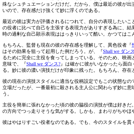
殊なシュチュエーションだけだ。だから、僕は最近の彼が出
いので、存在感だけ強くて妙に浮くのである。
最近の彼は実力が評価されるにつれて、自分の表現したいこ
の役者に比べて自己を主張する表現力がありすぎる為に、結
時の過剰な自己顕示表現ははっきりいって酷い。かつてはこ
もちろん、監督も現在の彼の存在感を理解して、異色役者『
はその効果を狙って起用した例だろう。が、『
Shall we ダン
るために完全に主役を食ってしまっている。そのため、映画
意味で、『
Shall we ダンス?
』は確かに彼がいなかったら面白
る。妙に彼の濃い演技だけが印象に残った。もちろん、存在
彼の現在の演技スタイルに適当な役柄設定でもこの状態なの
立場だったが、一番最初に殺される主人公に関わらず妙に意
う。
主役を簡単に張れなかった頃の彼の脇役の演技が僕は好きだ
の方向でつっ走りそうな気がする。しかも、まわりがちやほ
彼はやはりすごい役者なのである。でも、今のスタイルを貫