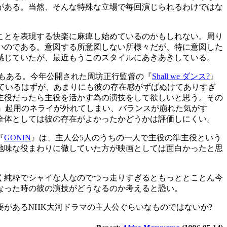
がある。当然、そんな特殊な立場で毎回演じられるわけではな
ことを表現する快楽に麻痺し始めているのかもしれない。周り
いのである。意図する所意図しない所様々だが、特に意図した
感じていたが、最近もうこのスタイルにあきあきしている。
もある。今年公開された周坊正行監督の『
Shall we ダンス?
』
ているはずが、あまりにも彼の存在感がずばぬけてありすぎ
主役だったら主役を活かす為の演技をして欲しいと思う。その
』起用のネライが外れてしまい、バランスが崩れた気がす
全体としては彼の存在がよかったかどうかは評価しにくい。
『
GONIN
』は、主人公5人のうちの一人で主役の準主役という
地味な役まわりに徹していた方が映画としては面白かったと思
く純粋でシャイな人なのでつっ走りすぎるともっととことん今
なった時の彼の演技がどうなるのか考えると恐い。
があるNHK大河ドラマの主人公ぐらいなものではないか?