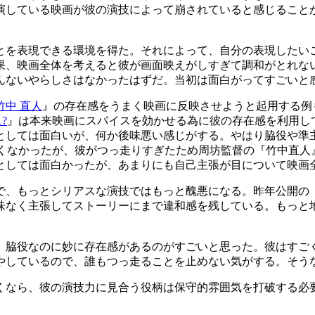
演している映画が彼の演技によって崩されていると感じること
とを表現できる環境を得た。それによって、自分の表現したい
果、映画全体を考えると彼が画面映えがしすぎて調和がとれな
んないやらしさはなかったはずだ。当初は面白がってすごいと
竹中 直人
』の存在感をうまく映画に反映させようと起用する例
ス?
』は本来映画にスパイスを効かせる為に彼の存在感を利用し
としては面白いが、何か後味悪い感じがする。やはり脇役や準
くなかったが、彼がつっ走りすぎたため周坊監督の『竹中直人
としては面白かったが、あまりにも自己主張が目について映画
で、もっとシリアスな演技ではもっと醜悪になる。昨年公開の
味なく主張してストーリーにまで違和感を残している。もっと
。脇役なのに妙に存在感があるのがすごいと思った。彼はすご
やしているので、誰もつっ走ることを止めない気がする。そう
くなら、彼の演技力に見合う役柄は保守的雰囲気を打破する必要