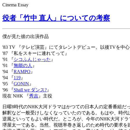
Cinema Essay
役者「竹中 直人」についての考察
僕が見た彼の出演作品
'83 TV 『テレビ演芸』にてタレントデビュー。以後TVを中
'87 『私をスキーに連れてって』
'91 『
シコふんじゃった
』
'91 『
無能の人
』
'94 『
RAMPO
』
'94 『
119
』
'95 『
GONIN
』
'96 『
Shall we ダンス?
』
現在 NHK 『
秀吉
』主役
日曜8時代のNHK大河ドラマはかつての日本人の定番番組
解釈など一般受けしなくなっていたのである。もはや、時代
逆風といってもよい時代だ。ところが、今年のNHK大河ドラ
堺屋太一である。当然、視聴率巻き返しのため時代の要求を