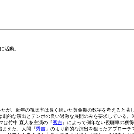
心に活動。
だったが、近年の視聴率は長く続いた黄金期の数字を考えると著
は劇的な演出とテンポの良い過激な展開のみを要求している。時
マは竹中 直人を主演の『
秀吉
』によって例年ない視聴率の獲得
踏まえた、人間『
秀吉
』のより劇的な演出を狙ったアプローチ