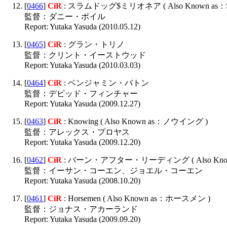
[
0466
]
CiR
: スラムドッグ$ミリオネア ( Also Known as：Slumd
監督：ダニー・ボイル
Report: Yutaka Yasuda (2010.05.12)
[
0465
]
CiR
: グラン・トリノ
監督：クリント・イーストウッド
Report: Yutaka Yasuda (2010.03.03)
[
0464
]
CiR
: ベンジャミン・バトン
監督：デビッド・フィンチャー
Report: Yutaka Yasuda (2009.12.27)
[
0463
]
CiR
: Knowing ( Also Known as：ノウイング )
監督：アレックス・プロヤス
Report: Yutaka Yasuda (2009.12.20)
[
0462
]
CiR
: バーン・アフター・リーディング ( Also Known as：
監督：イーサン・コーエン、ジョエル・コーエン
Report: Yutaka Yasuda (2008.10.20)
[
0461
]
CiR
: Horsemen ( Also Known as：ホースメン )
監督：ジョナス・アカーランド
Report: Yutaka Yasuda (2009.09.20)