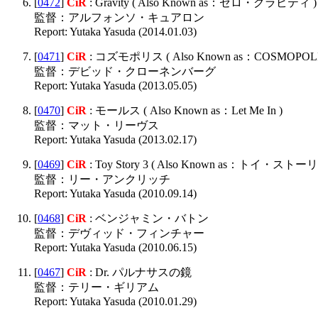
[
0472
]
CiR
: Gravity ( Also Known as：ゼロ・グラビティ )
監督：アルフォンソ・キュアロン
Report: Yutaka Yasuda (2014.01.03)
[
0471
]
CiR
: コズモポリス ( Also Known as：COSMOPOLI
監督：デビッド・クローネンバーグ
Report: Yutaka Yasuda (2013.05.05)
[
0470
]
CiR
: モールス ( Also Known as：Let Me In )
監督：マット・リーヴス
Report: Yutaka Yasuda (2013.02.17)
[
0469
]
CiR
: Toy Story 3 ( Also Known as：トイ・ストーリ
監督：リー・アンクリッチ
Report: Yutaka Yasuda (2010.09.14)
[
0468
]
CiR
: ベンジャミン・バトン
監督：デヴィッド・フィンチャー
Report: Yutaka Yasuda (2010.06.15)
[
0467
]
CiR
: Dr. パルナサスの鏡
監督：テリー・ギリアム
Report: Yutaka Yasuda (2010.01.29)