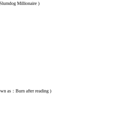
og Millionaire )
Burn after reading )