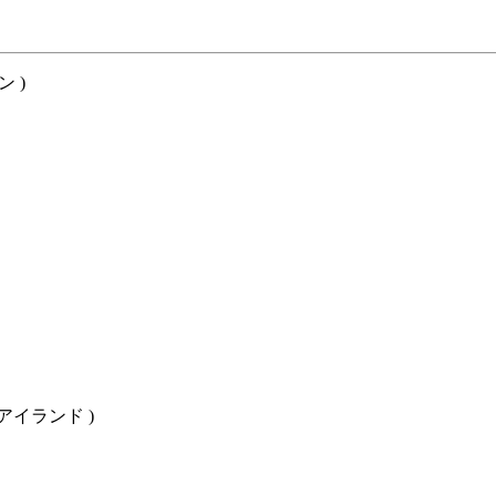
ン )
ター・アイランド )